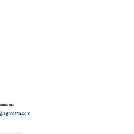
canos
en:
h@agmotta.com