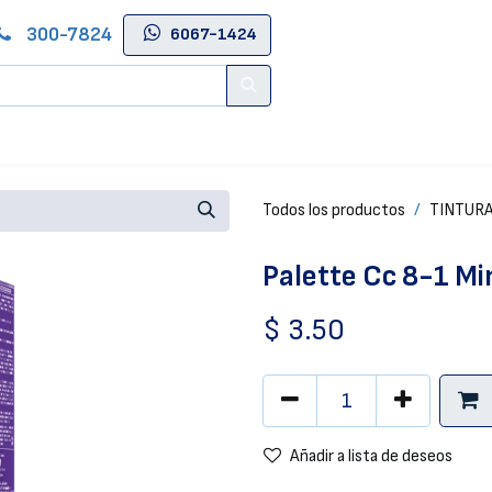
300-7824
6067-1424
Contáctenos
Salas de Belleza
Blog
Tienda Online
Todos los productos
TINTUR
Palette Cc 8-1 Mi
$
3.50
Añadir a lista de deseos