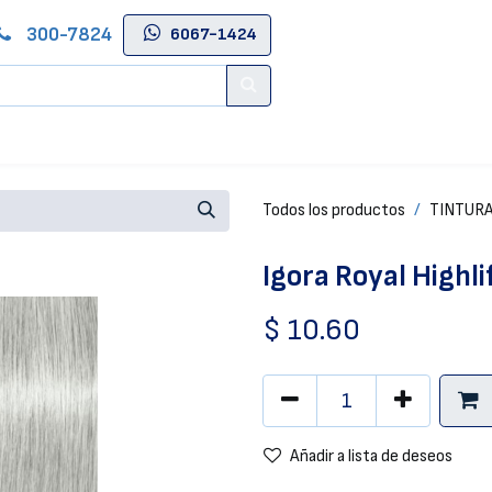
300-7824
6067-1424
Contáctenos
Salas de Belleza
Blog
Tienda Online
Todos los productos
TINTUR
Igora Royal Highl
$
10.60
Añadir a lista de deseos