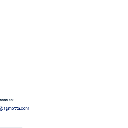
canos
en:
h@agmotta.com