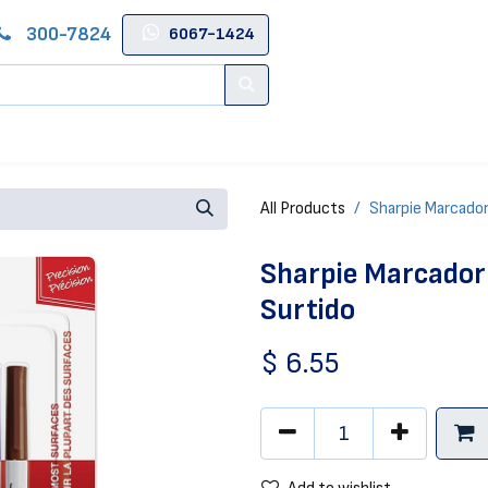
300-7824
6067-1424
Contacto
Salas de Belleza
Blog
Tienda Online
All Products
Sharpie Marcador
Sharpie Marcador
Surtido
$
6.55