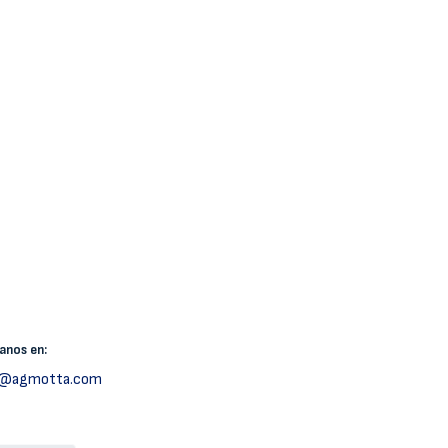
canos
en:
h@agmotta.com