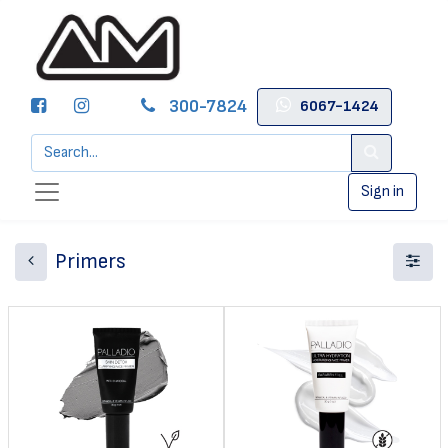
300-7824
6067-1424
Sign in
Primers