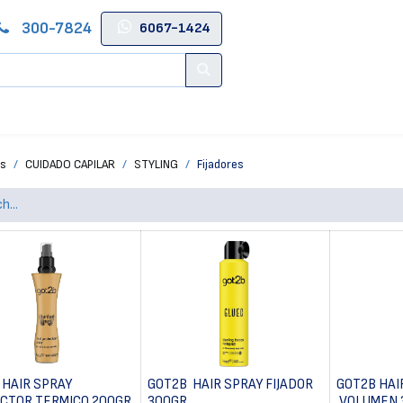
300-7824
6067-1424
Contacto
Salas de Belleza
Blog
Tienda Online
ts
CUIDADO CAPILAR
STYLING
Fijadores
 HAIR SPRAY
GOT2B HAIR SPRAY FIJADOR
GOT2B HAI
CTOR TERMICO 200GR
300GR
VOLUMEN 