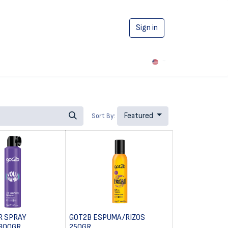
Sign in
0
Featured
Sort By:
R SPRAY
GOT2B ESPUMA/RIZOS
300GR
250GR