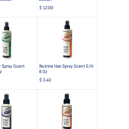
$
12.00
r Spray Scent
Nutrine Hair Spray Scent E/H
z
8 Oz
$
3.40