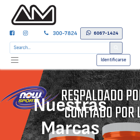
300-7824
6067-1424
Identificarse
Nuestras
Marcas