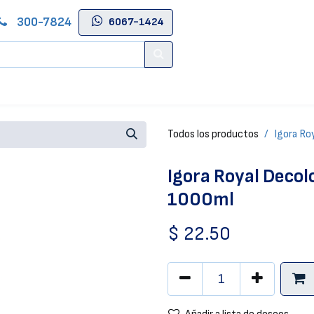
300-7824
6067-1424
Contáctenos
Salas de Belleza
Blog
Tienda Online
Todos los productos
Igora Ro
Igora Royal Decol
1000ml
$
22.50