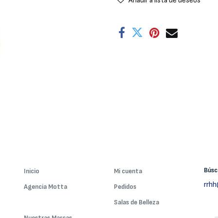
Añadir a lista de deseos
Bús
Inicio
Mi cuenta
rrh
Agencia Motta
Pedidos
Nuestros Servicios
Salas de Belleza
Nuestras Marcas