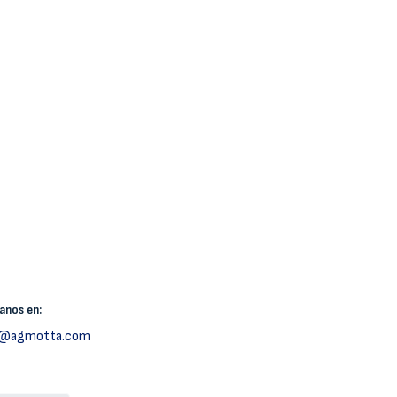
canos
en:
h@agmotta.com