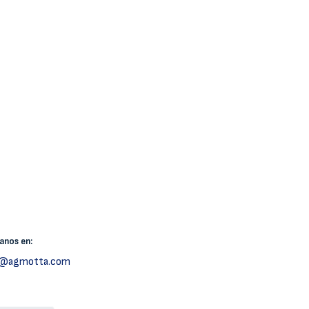
canos
en:
h@agmotta.com