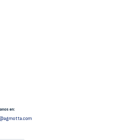
canos
en:
h@agmotta.com