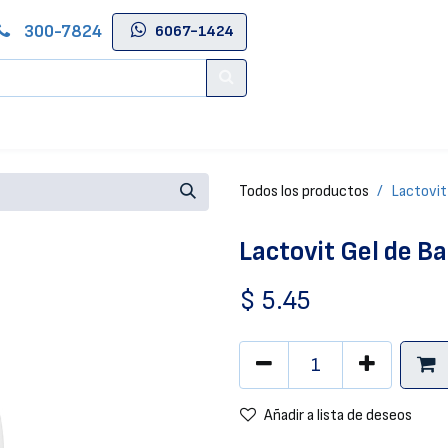
300-7824
6067-1424
Contáctenos
Salas de Belleza
Blog
Tienda Online
Todos los productos
Lactovit
Lactovit Gel de 
$
5.45
Añadir a lista de deseos