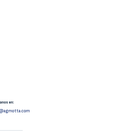
canos
en:
h@agmotta.com