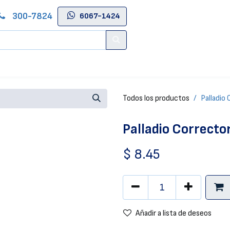
300-7824
6067-1424
Contáctenos
Salas de Belleza
Blog
Tienda Online
Todos los productos
Palladio 
Palladio Corrector
$
8.45
Añadir a lista de deseos