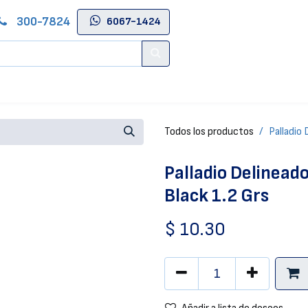
300-7824
6067-1424
Contáctenos
Salas de Belleza
Blog
Tienda Online
Todos los productos
Palladio
Palladio Delinead
Black 1.2 Grs
$
10.30