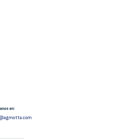
canos
en:
h@agmotta.com