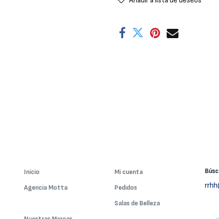
Añadir a lista de deseos
Bús
Inicio
Mi cuenta
rrh
Agencia Motta
Pedidos
Nuestros Servicios
Salas de Belleza
Nuestras Marcas