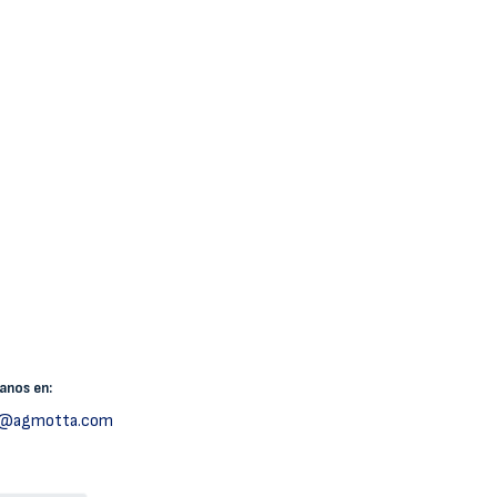
canos
en:
h@agmotta.com