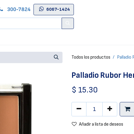
300-7824
6067-1424
Contáctenos
Salas de Belleza
Blog
Tienda Online
Todos los productos
Palladio 
Palladio Rubor Her
$
15.30
Añadir a lista de deseos