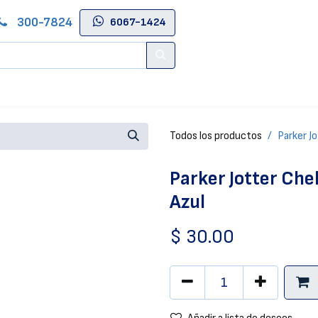
300-7824
6067-1424
Contáctenos
Salas de Belleza
Blog
Tienda Online
Todos los productos
Parker Jo
Parker Jotter Che
Azul
$
30.00