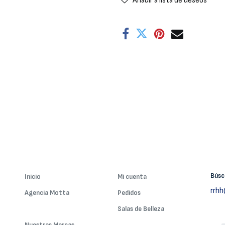
Añadir a lista de deseos
Bús
Inicio
Mi cuenta
rrh
Agencia Motta
Pedidos
Nuestros Servicios
Salas de Belleza
Nuestras Marcas