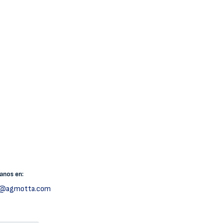
canos
en:
h@agmotta.com