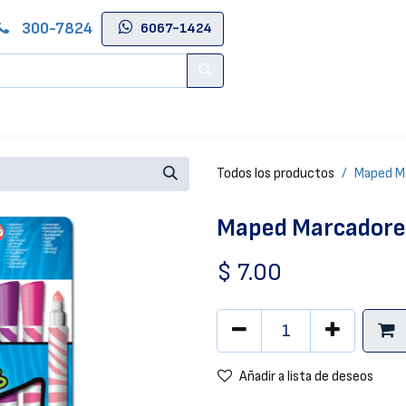
300-7824
6067-1424
Contáctenos
Salas de Belleza
Blog
Tienda Online
Todos los productos
Maped Ma
Maped Marcadores
$
7.00
Añadir a lista de deseos