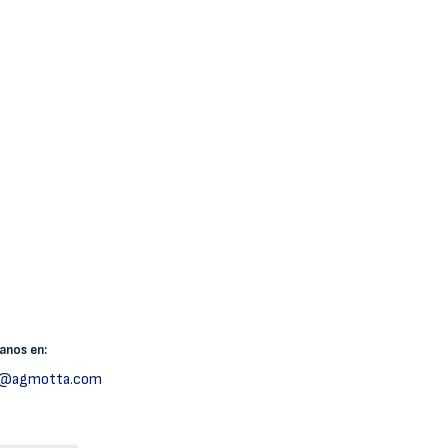
canos
en:
h@agmotta.com