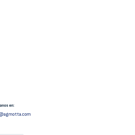
canos
en:
h@agmotta.com