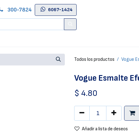
300-7824
6067-1424
Contáctenos
Salas de Belleza
Blog
Tienda Online
Todos los productos
Vogue Es
Vogue Esmalte Efe
$
4.80
Añadir a lista de deseos