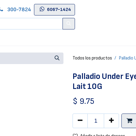
300-7824
6067-1424
Contáctenos
Salas de Belleza
Blog
Tienda Online
Todos los productos
Palladio
Palladio Under Ey
Lait 10G
$
9.75