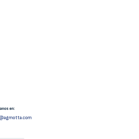
canos
en:
h@agmotta.com