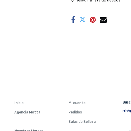
Añadir a lista de deseos
Bús
Inicio
Mi cuenta
rrh
Agencia Motta
Pedidos
Nuestros Servicios
Salas de Belleza
Nuestras Marcas