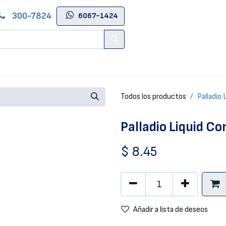
300-7824
6067-1424
Contáctenos
Salas de Belleza
Blog
Tienda Online
Todos los productos
Palladio 
Palladio Liquid Co
$
8.45
Añadir a lista de deseos