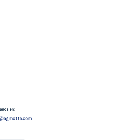
canos
en:
h@agmotta.com