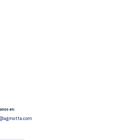
canos
en:
h@agmotta.com