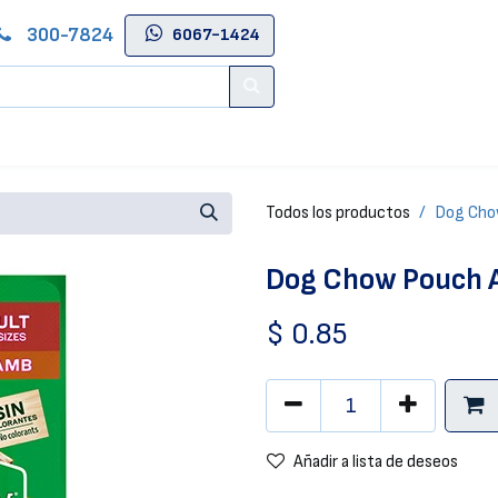
300-7824
6067-1424
Contáctenos
Salas de Belleza
Blog
Tienda Online
Todos los productos
Dog Chow
Dog Chow Pouch A
$
0.85
Añadir a lista de deseos