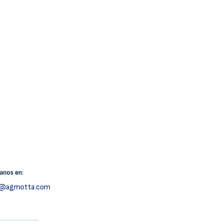
canos
en:
h@agmotta.com