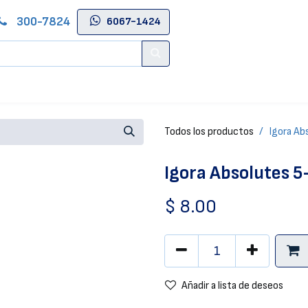
300-7824
6067-1424
Contáctenos
Salas de Belleza
Blog
Tienda Online
Todos los productos
Igora Ab
Igora Absolutes 
$
8.00
Añadir a lista de deseos