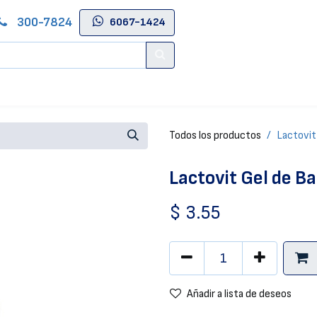
300-7824
6067-1424
Contáctenos
Salas de Belleza
Blog
Tienda Online
Todos los productos
Lactovit
Lactovit Gel de 
$
3.55
Añadir a lista de deseos