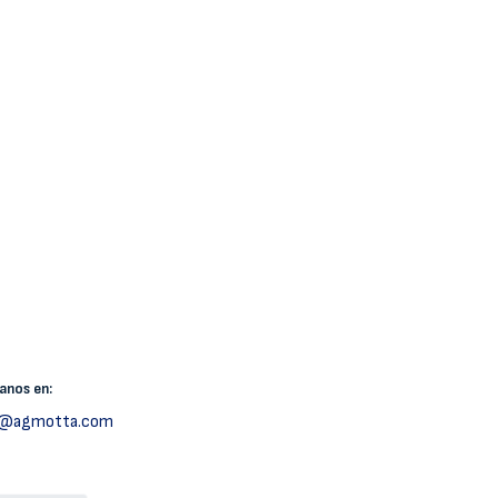
canos
en:
h@agmotta.com