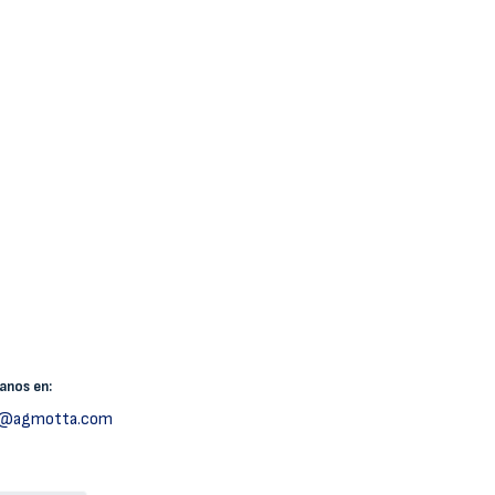
canos
en:
h@agmotta.com