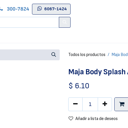
300-7824
6067-1424
Contáctenos
Salas de Belleza
Blog
Tienda Online
Todos los productos
Maja Bod
Maja Body Splash
$
6.10
Añadir a lista de deseos