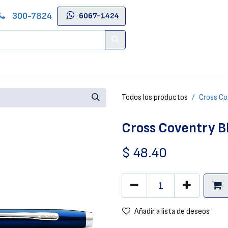
300-7824
6067-1424
Contáctenos
Salas de Belleza
Blog
Tienda Online
Todos los productos
Cross Co
Cross Coventry B
$
48.40
Añadir a lista de deseos