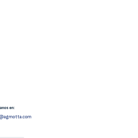
canos
en:
h@agmotta.com