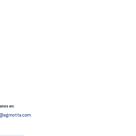
canos
en:
h@agmotta.com