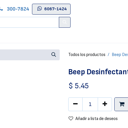
300-7824
6067-1424
Contáctenos
Salas de Belleza
Blog
Tienda Online
Todos los productos
Beep Des
Beep Desinfectant
$
5.45
Añadir a lista de deseos