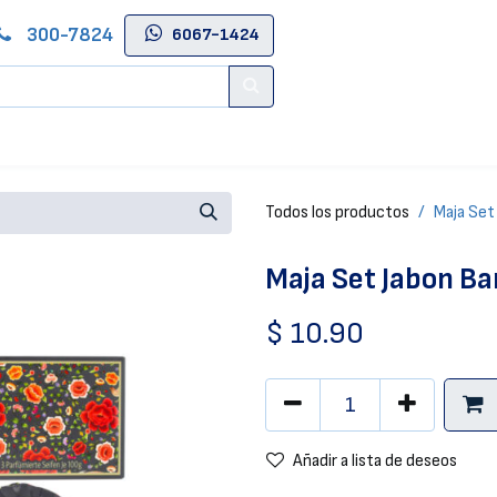
300-7824
6067-1424
Contáctenos
Salas de Belleza
Blog
Tienda Online
Todos los productos
Maja Set
Maja Set Jabon B
$
10.90
Añadir a lista de deseos