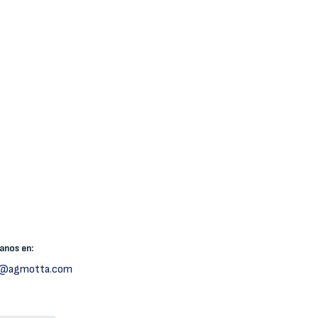
canos
en:
h@agmotta.com