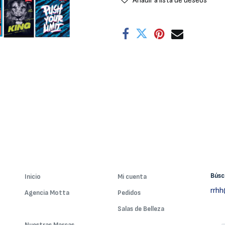
Añadir a lista de deseos
Bús
Inicio
Mi cuenta
rrh
Agencia Motta
Pedidos
Nuestros Servicios
Salas de Belleza
Nuestras Marcas