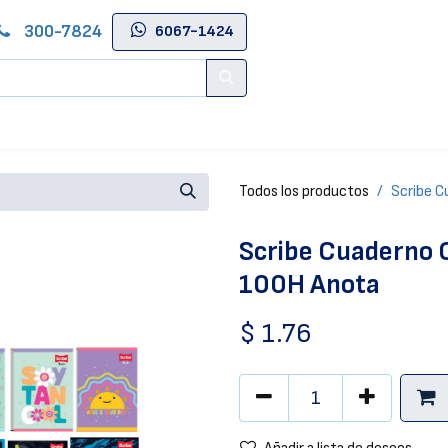
300-7824
6067-1424
Contáctenos
Salas de Belleza
Blog
Tienda Online
Todos los productos
Scribe C
Scribe Cuaderno 
100H Anota
$
1.76