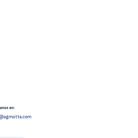
canos
en:
h@agmotta.com