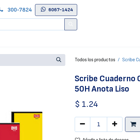
300-7824
6067-1424
Contáctenos
Salas de Belleza
Blog
Tienda Online
Todos los productos
Scribe C
Scribe Cuaderno 
50H Anota Liso
$
1.24