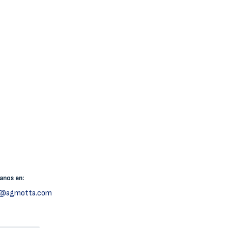
canos
en:
h@agmotta.com