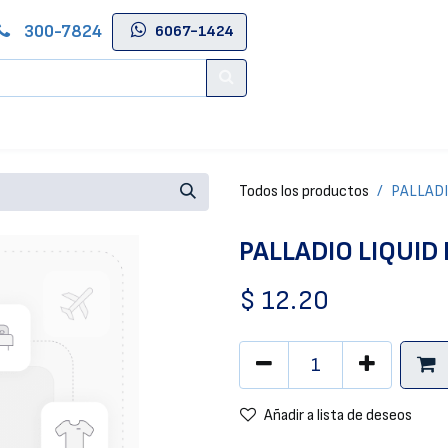
300-7824
6067-1424
Contáctenos
Salas de Belleza
Blog
Tienda Online
Todos los productos
PALLADI
PALLADIO LIQUID
$
12.20
Añadir a lista de deseos