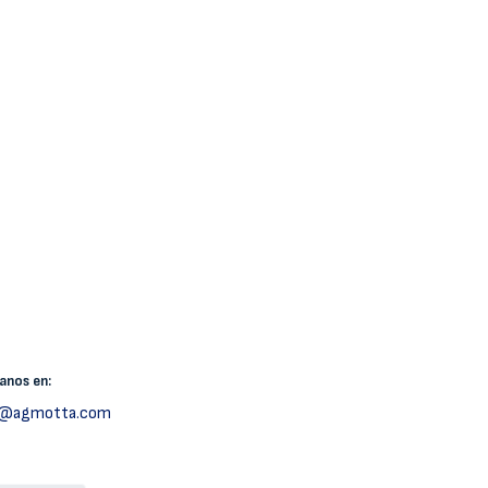
canos
en:
h@agmotta.com