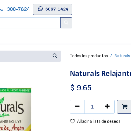
300-7824
6067-1424
Contáctenos
Salas de Belleza
Blog
Tienda Online
Todos los productos
Naturals
Naturals Relajant
$
9.65
Añadir a lista de deseos