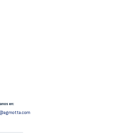
canos
en:
h@agmotta.com