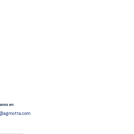
canos
en:
h@agmotta.com