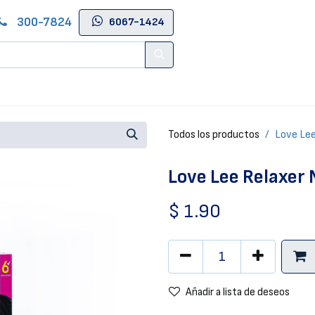
300-7824
6067-1424
Contáctenos
Salas de Belleza
Blog
Tienda Online
Todos los productos
Love Lee
Love Lee Relaxer
$
1.90
Añadir a lista de deseos