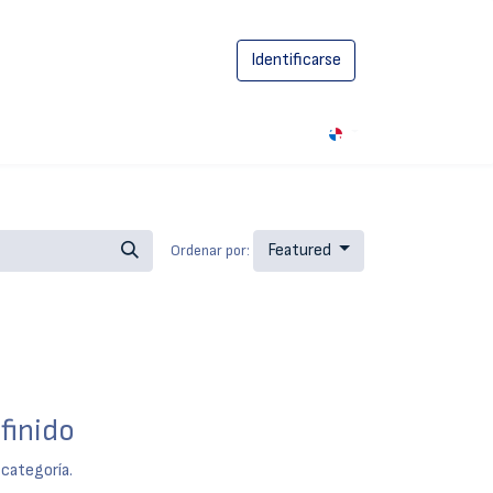
Identificarse
0
Featured
Ordenar por:
finido
 categoría.