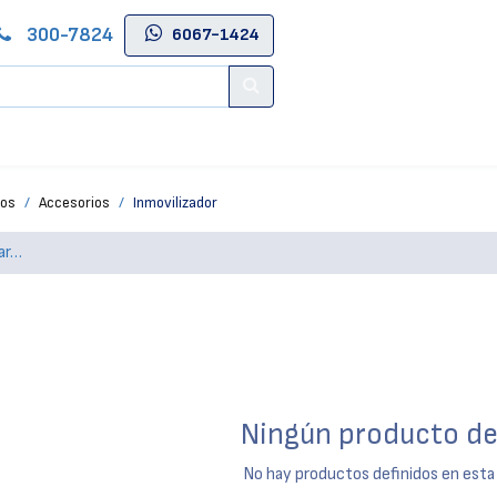
300-7824
6067-1424
Contáctenos
Salas de Belleza
Blog
Tienda Online
tos
Accesorios
Inmovilizador
Ningún producto de
No hay productos definidos en esta