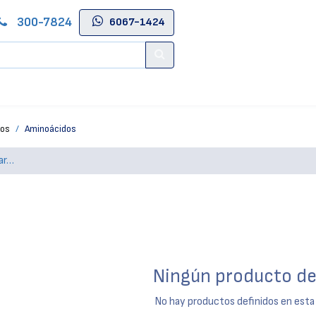
300-7824
6067-1424
Contáctenos
Salas de Belleza
Blog
Tienda Online
tos
Aminoácidos
Ningún producto de
No hay productos definidos en esta