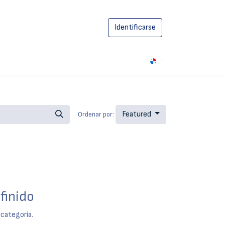
Identificarse
0
Featured
Ordenar por:
finido
 categoría.