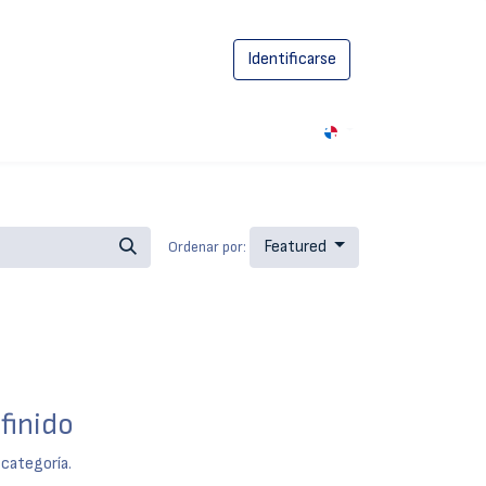
Identificarse
0
Featured
Ordenar por:
finido
 categoría.