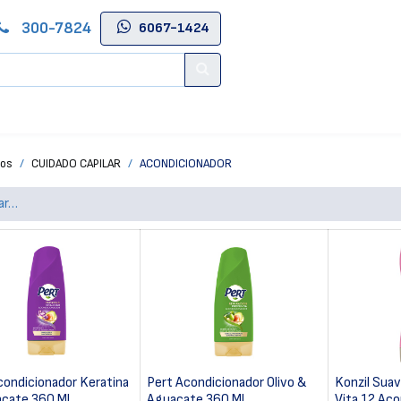
300-7824
6067-1424
Contáctenos
Salas de Belleza
Blog
Tienda Online
tos
CUIDADO CAPILAR
ACONDICIONADOR
condicionador Keratina
Pert Acondicionador Olivo &
Konzil Suav
cate 360 Ml
Aguacate 360 Ml
Vita 12 Ac