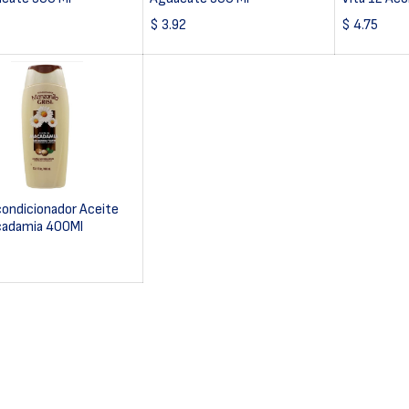
$
3.92
$
4.75
Acondicionador Aceite
cadamia 400Ml