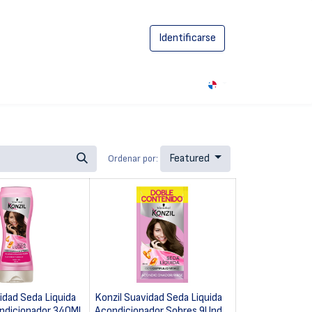
Identificarse
0
Featured
Ordenar por:
idad Seda Liquida
Konzil Suavidad Seda Liquida
ondicionador 340Ml
Acondicionador Sobres 9Und