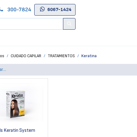
300-7824
6067-1424
Contáctenos
Salas de Belleza
Blog
Tienda Online
tos
CUIDADO CAPILAR
TRATAMIENTOS
Keratina
ls Keratin System