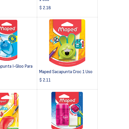
$
2.18
punta I-Gloo Para
Maped Sacapunta Croc 1 Uso
$
2.11