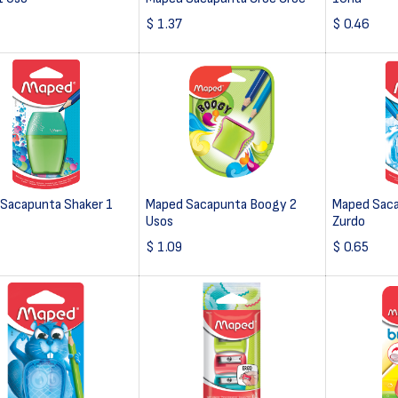
$
1.37
$
0.46
Sacapunta Shaker 1
Maped Sacapunta Boogy 2
Maped Saca
Usos
Zurdo
$
1.09
$
0.65