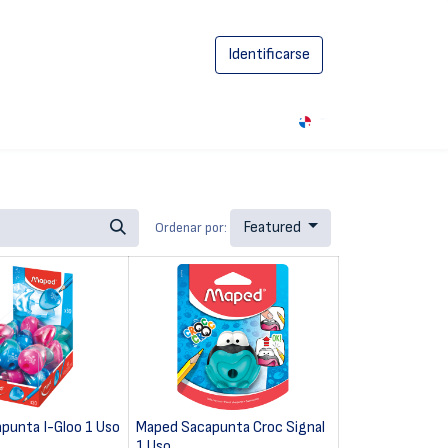
Identificarse
0
Featured
Ordenar por:
punta I-Gloo 1 Uso
Maped Sacapunta Croc Signal
1 Uso