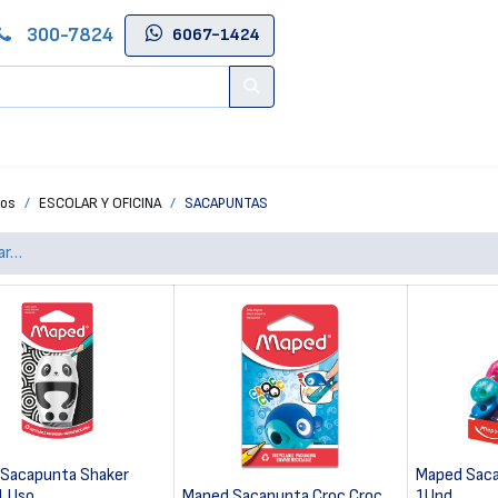
300-7824
6067-1424
Contáctenos
Salas de Belleza
Blog
Tienda Online
tos
ESCOLAR Y OFICINA
SACAPUNTAS
Sacapunta Shaker
Maped Saca
1 Uso
Maped Sacapunta Croc Croc
1Und