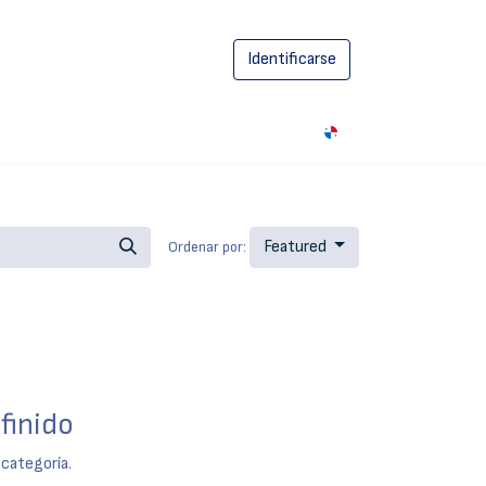
Identificarse
0
Featured
Ordenar por:
finido
 categoría.