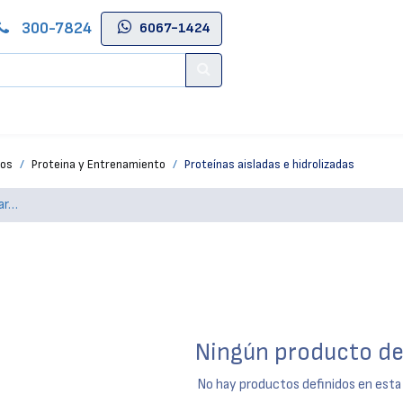
300-7824
6067-1424
Contáctenos
Salas de Belleza
Blog
Tienda Online
tos
Proteina y Entrenamiento
Proteínas aisladas e hidrolizadas
Ningún producto de
No hay productos definidos en esta