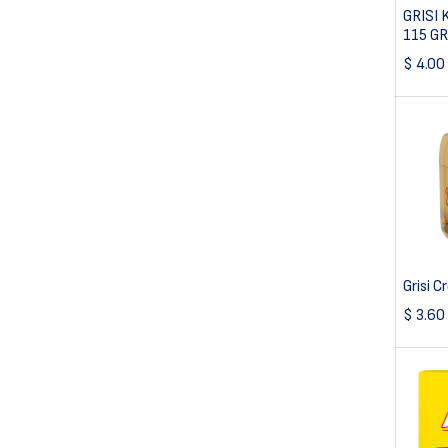
GRISI 
115 G
$
4.00
Grisi C
$
3.60