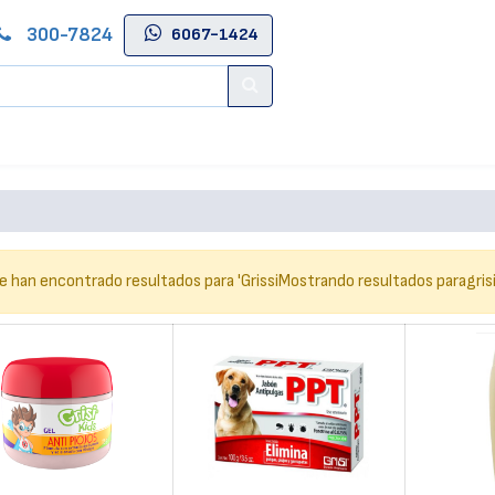
300-7824
6067-1424
Contáctenos
Salas de Belleza
Blog
Tienda Online
e han encontrado resultados para '
Grissi
Mostrando resultados para
gris