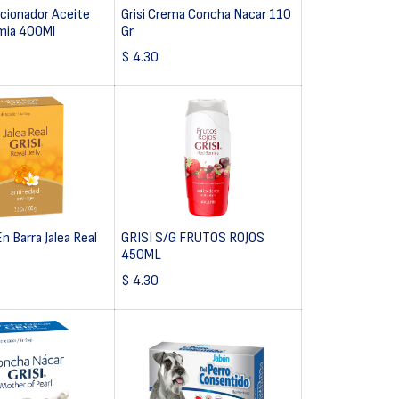
icionador Aceite
Grisi Crema Concha Nacar 110
mia 400Ml
Gr
$
4.30
En Barra Jalea Real
GRISI S/G FRUTOS ROJOS
450ML
$
4.30