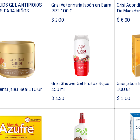
KIDS GEL ANTIPIOJOS
Grisi Veterinaria Jabón en Barra
Grisi Acond
RS PARA NIÑOS
PPT 100 G
De Macada
$
2.00
$
6.90
Grisi Shower Gel Frutos Rojos
Grisi Jabon 
rema Jalea Real 110 Gr
450 Ml
100 Gr
$
4.30
$
1.60