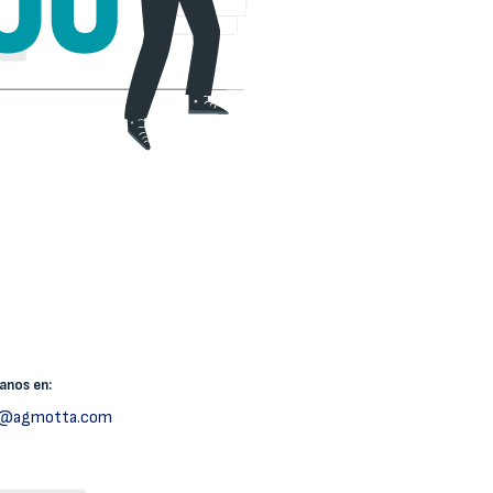
canos
en:
h@agmotta.com