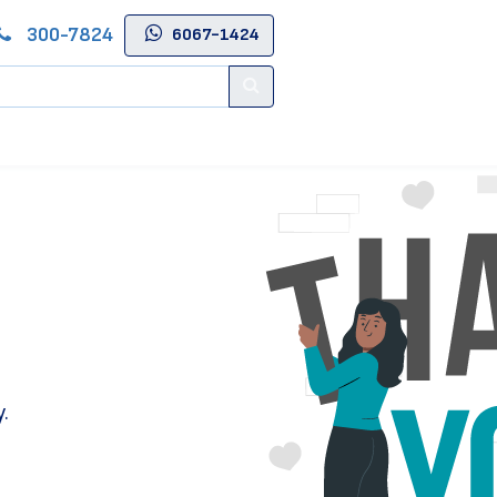
300-7824
6067-1424
Contáctenos
Salas de Belleza
Blog
Tienda Online
.